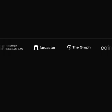
SOBRE DEV3PACK
Empieza en Web3 e IA
Dev3pack es una red global de mujeres
builders en IA y Web3 en más de 100
países. Estamos educando y construyendo